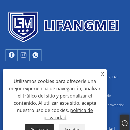
X
Copyright © 2023 Dongguan Lifangmei Electronic Technology Co., Ltd.
Utilizamos cookies para ofrecerle una
Todos los derechos reservados.
mejor experiencia de navegación, analizar
el tráfico del sitio y personalizar el
fabricante de sistemas EAS de China, sistema EAS AM, fábrica de
contenido. Al utilizar este sitio, acepta
torniquetes de barrera oscilante, sistema AM de aluminio EAS, proveedor
nuestro uso de cookies.
política de
de sistemas RF EAS de China
privacidad
Links
Sitemap
RSS
XML
política de privacidad
Rechazar
Aceptar