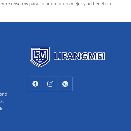
entre nosotros para crear un futuro mejor y un beneficio
cond
a,
de