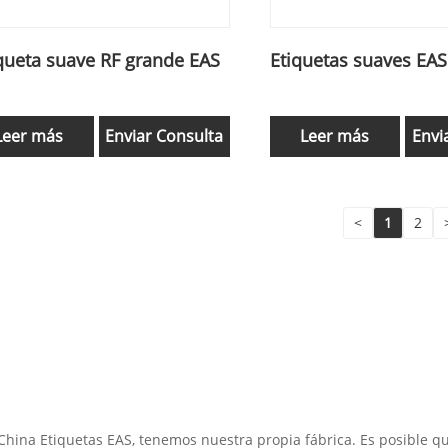
queta suave RF grande EAS
Etiquetas suaves EAS
Leer más
Enviar Consulta
Leer más
Envi
<
1
2
China Etiquetas EAS, tenemos nuestra propia fábrica. Es posible q