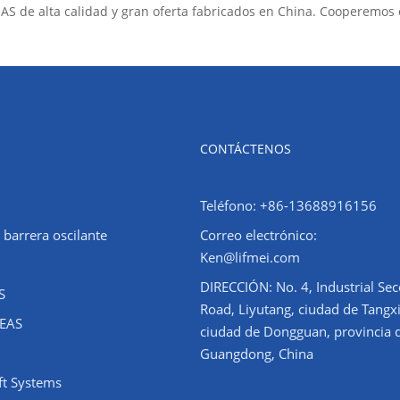
AS de alta calidad y gran oferta fabricados en China. Cooperemos 
CONTÁCTENOS
Teléfono: +86-13688916156
 barrera oscilante
Correo electrónico:
Ken@lifmei.com
DIRECCIÓN: No. 4, Industrial Se
S
Road, Liyutang, ciudad de Tangxi
 EAS
ciudad de Dongguan, provincia 
Guangdong, China
eft Systems