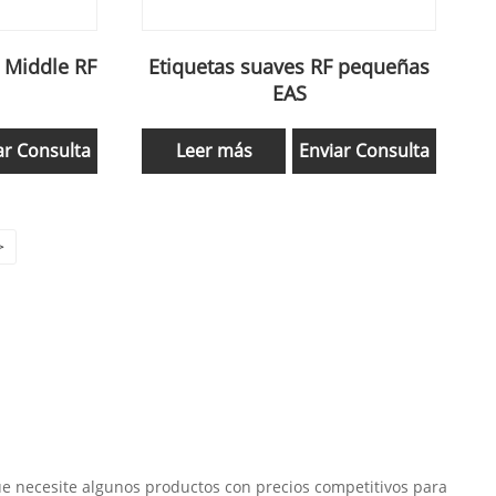
 Middle RF
Etiquetas suaves RF pequeñas
EAS
ar Consulta
Leer más
Enviar Consulta
>
ue necesite algunos productos con precios competitivos para