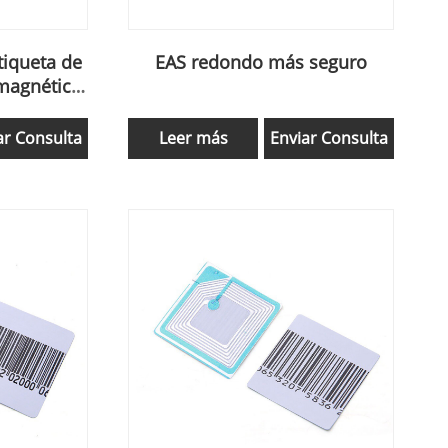
tiqueta de
EAS redondo más seguro
magnética
minorista
ar Consulta
Leer más
Enviar Consulta