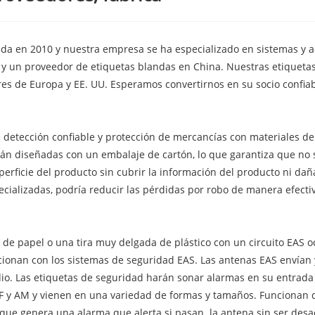
dada en 2010 y nuestra empresa se ha especializado en sistemas y
 y un proveedor de etiquetas blandas en China. Nuestras etiqueta
res de Europa y EE. UU. Esperamos convertirnos en su socio confiab
 detección confiable y protección de mercancías con materiales d
están diseñadas con un embalaje de cartón, lo que garantiza que n
superficie del producto sin cubrir la información del producto ni 
cializadas, podría reducir las pérdidas por robo de manera efectiv
e papel o una tira muy delgada de plástico con un circuito EAS oc
cionan con los sistemas de seguridad EAS. Las antenas EAS envían 
o. Las etiquetas de seguridad harán sonar alarmas en su entrada 
F y AM y vienen en una variedad de formas y tamaños. Funcionan d
que genera una alarma que alerta si pasan. la antena sin ser desac