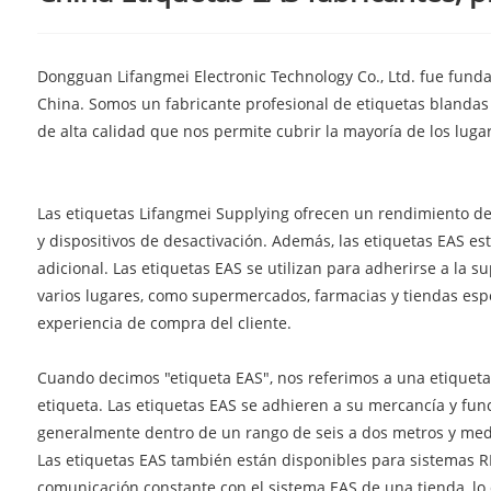
Dongguan Lifangmei Electronic Technology Co., Ltd. fue fun
China. Somos un fabricante profesional de etiquetas blandas
de alta calidad que nos permite cubrir la mayoría de los luga
Las etiquetas Lifangmei Supplying ofrecen un rendimiento de
y dispositivos de desactivación. Además, las etiquetas EAS 
adicional. Las etiquetas EAS se utilizan para adherirse a la 
varios lugares, como supermercados, farmacias y tiendas espe
experiencia de compra del cliente.
Cuando decimos "etiqueta EAS", nos referimos a una etiqueta d
etiqueta. Las etiquetas EAS se adhieren a su mercancía y fun
generalmente dentro de un rango de seis a dos metros y medi
Las etiquetas EAS también están disponibles para sistemas R
comunicación constante con el sistema EAS de una tienda, lo 