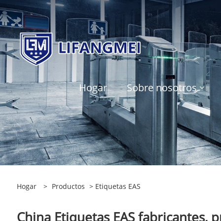
Hogar
Sobre nosotros
Hogar
>
Productos
> Etiquetas EAS
China Etiquetas EAS fabricantes, p