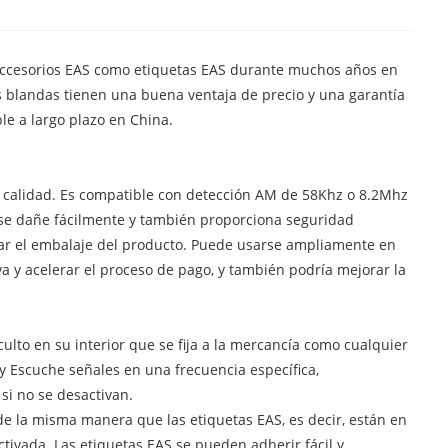
 accesorios EAS como etiquetas EAS durante muchos años en
s blandas tienen una buena ventaja de precio y una garantía
le a largo plazo en China.
e calidad. Es compatible con detección AM de 58Khz o 8.2Mhz
o se dañe fácilmente y también proporciona seguridad
dañar el embalaje del producto. Puede usarse ampliamente en
a y acelerar el proceso de pago, y también podría mejorar la
ulto en su interior que se fija a la mercancía como cualquier
y Escuche señales en una frecuencia específica,
si no se desactivan.
e la misma manera que las etiquetas EAS, es decir, están en
tivada. Las etiquetas EAS se pueden adherir fácil y